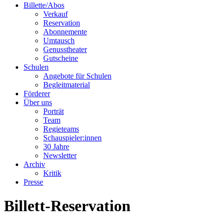
Billette/Abos
Verkauf
Reservation
Abonnemente
Umtausch
Genusstheater
Gutscheine
Schulen
Angebote für Schulen
Begleitmaterial
Förderer
Über uns
Porträt
Team
Regieteams
Schauspieler:innen
30 Jahre
Newsletter
Archiv
Kritik
Presse
Billett-Reservation