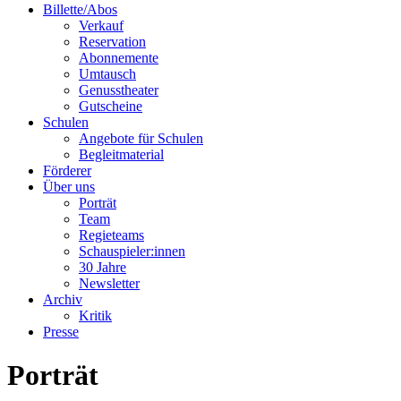
Billette/Abos
Verkauf
Reservation
Abonnemente
Umtausch
Genusstheater
Gutscheine
Schulen
Angebote für Schulen
Begleitmaterial
Förderer
Über uns
Porträt
Team
Regieteams
Schauspieler:innen
30 Jahre
Newsletter
Archiv
Kritik
Presse
Porträt