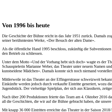
Von 1996 bis heute
Die Geschichte der Bühne reicht in das Jahr 1951 zurück. Damals zog da
seiner berühmtesten Werke, «Der Besuch der alten Dame».
Als die öffentliche Hand 1995 beschloss, zukünftig die Subventionen 
den Betrieb zu schliessen.
Unter dem Motto «Und der Vorhang hebt sich doch» wagte es der Thea
Schauspielerin Marianne Weber, das Theater unter neuem Namen und 
kunstseidene Mädchen». Damals konnte sich noch niemand vorstellen
Mittlerweile ist das Theater an der Effingerstrasse schweizweit bekan
Einkünfte werden jedoch durch verkaufte Eintritte generiert, wozu di
Jugendstück. Der vielseitige Spielplan, der sich aus Klassikern, ze
Nach über 200 Produktionen feierte das Team am 4. Oktober 2016 das 
all die Geschichten, die wir auf die Bühne gebracht haben, die unser
Mit knapp 36 000 Eintritten erreichte das Theater in der Saison 201