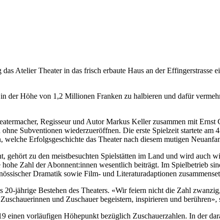
s Atelier Theater in das frisch erbaute Haus an der Effingerstrasse ein
in der Höhe von 1,2 Millionen Franken zu halbieren und dafür vermehrt 
termacher, Regisseur und Autor Markus Keller zusammen mit Ernst Gos
ohne Subventionen wiederzueröffnen. Die erste Spielzeit startete am
, welche Erfolgsgeschichte das Theater nach diesem mutigen Neuanfa
nt, gehört zu den meistbesuchten Spielstätten im Land und wird auch wi
e hohe Zahl der Abonnent:innen wesentlich beiträgt. Im Spielbetrieb si
itgenössischer Dramatik sowie Film- und Literaturadaptionen zusammens
20-jährige Bestehen des Theaters. «Wir feiern nicht die Zahl zwanzig, 
e Zuschauerinnen und Zuschauer begeistern, inspirieren und berühren», 
8/19 einen vorläufigen Höhepunkt bezüglich Zuschauerzahlen. In der da