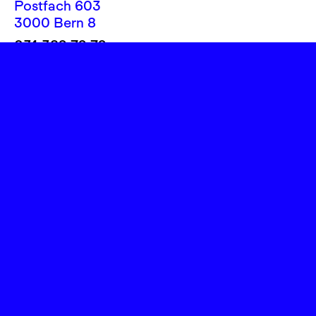
Postfach 603
3000 Bern 8
031 382 72 72
info@theatereffinger.ch
Newsletter
Newsletter abonnieren
Presse / Medien
Fotos, Logos
Rechtliches
Impressum
Datenschutz