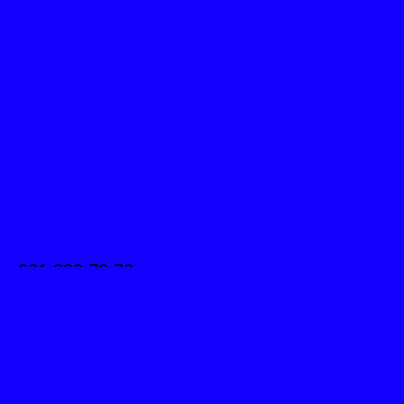
Kontakt
DAS THEATER AN DER
EFFINGERSTRASSE
Effingerstrasse 14
Postfach 603
3000 Bern 8
031 382 72 72
info@theatereffinger.ch
Newsletter
Newsletter abonnieren