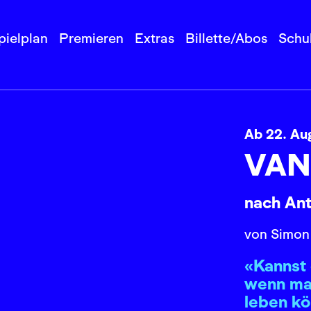
pielplan
Premieren
Extras
Billette/Abos
Schu
Ab 22. Au
VAN
nach An
von Simon
«Kannst 
wenn ma
leben k