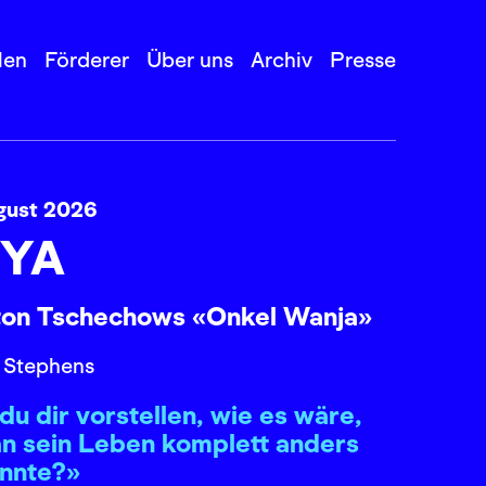
len
Förderer
Über uns
Archiv
Presse
gust 2026
YA
ton Tschechows «Onkel Wanja»
 Stephens
du dir vorstellen, wie es wäre,
n sein Leben komplett anders
önnte?»