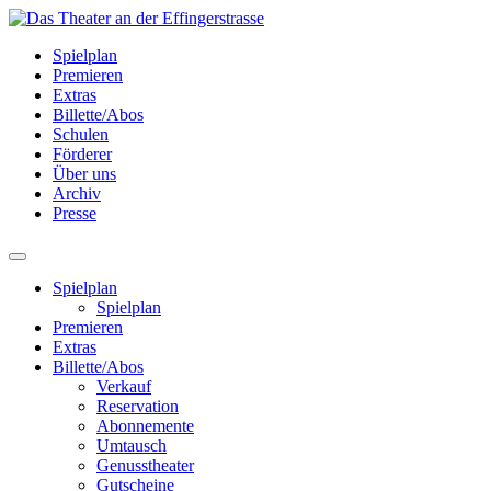
Spielplan
Premieren
Extras
Billette/Abos
Schulen
Förderer
Über uns
Archiv
Presse
Spielplan
Spielplan
Premieren
Extras
Billette/Abos
Verkauf
Reservation
Abonnemente
Umtausch
Genusstheater
Gutscheine