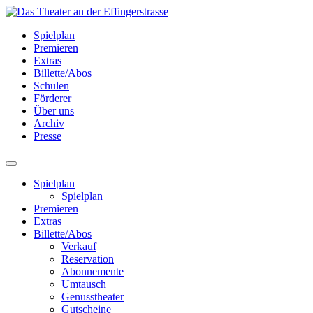
Spielplan
Premieren
Extras
Billette/Abos
Schulen
Förderer
Über uns
Archiv
Presse
Spielplan
Spielplan
Premieren
Extras
Billette/Abos
Verkauf
Reservation
Abonnemente
Umtausch
Genusstheater
Gutscheine