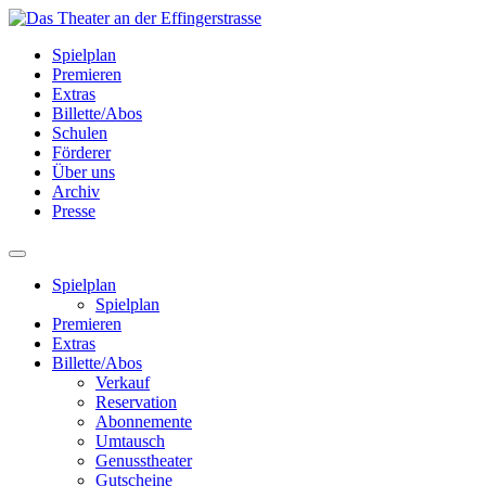
Spielplan
Premieren
Extras
Billette/Abos
Schulen
Förderer
Über uns
Archiv
Presse
Spielplan
Spielplan
Premieren
Extras
Billette/Abos
Verkauf
Reservation
Abonnemente
Umtausch
Genusstheater
Gutscheine