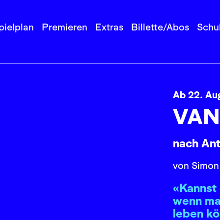
pielplan
Premieren
Extras
Billette/Abos
Schu
Ab 22. Au
VAN
nach An
von Simon
«Kannst 
wenn ma
leben k