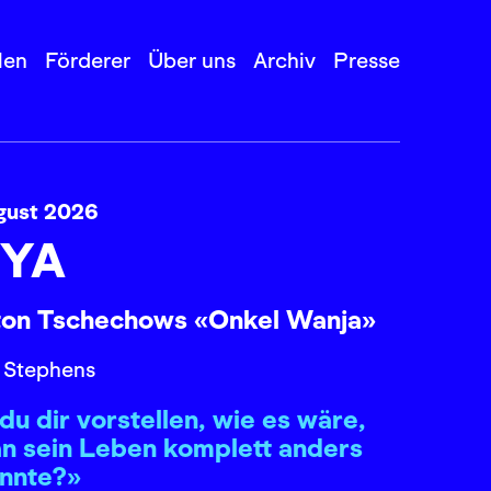
len
Förderer
Über uns
Archiv
Presse
gust 2026
YA
ton Tschechows «Onkel Wanja»
 Stephens
du dir vorstellen, wie es wäre,
n sein Leben komplett anders
önnte?»