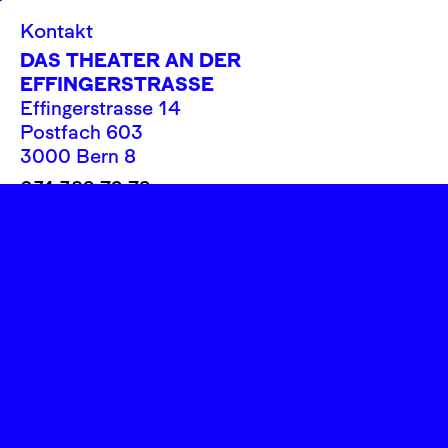
Kontakt
DAS THEATER AN DER
EFFINGERSTRASSE
Effingerstrasse 14
Postfach 603
3000 Bern 8
031 382 72 72
info@theatereffinger.ch
Newsletter
Newsletter abonnieren
Presse / Medien
Fotos, Logos
Rechtliches
Impressum