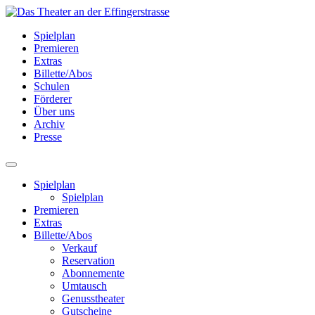
Spielplan
Premieren
Extras
Billette/Abos
Schulen
Förderer
Über uns
Archiv
Presse
Spielplan
Spielplan
Premieren
Extras
Billette/Abos
Verkauf
Reservation
Abonnemente
Umtausch
Genusstheater
Gutscheine