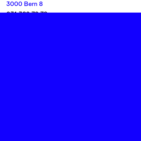
3000 Bern 8
031 382 72 72
info@theatereffinger.ch
Newsletter
Newsletter abonnieren
Presse / Medien
Fotos, Logos
Rechtliches
Impressum
Datenschutz