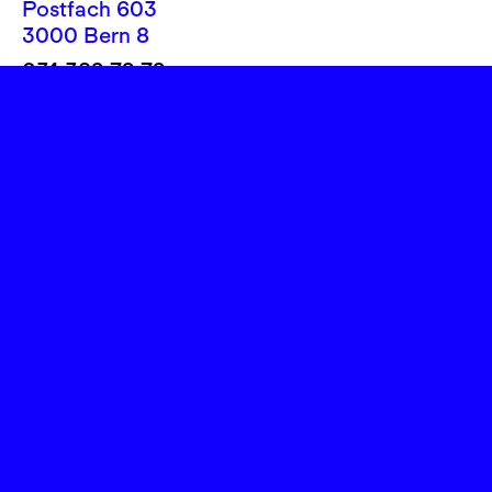
Postfach 603
3000 Bern 8
031 382 72 72
info@theatereffinger.ch
Newsletter
Newsletter abonnieren
Presse / Medien
Fotos, Logos
Rechtliches
Impressum
Datenschutz