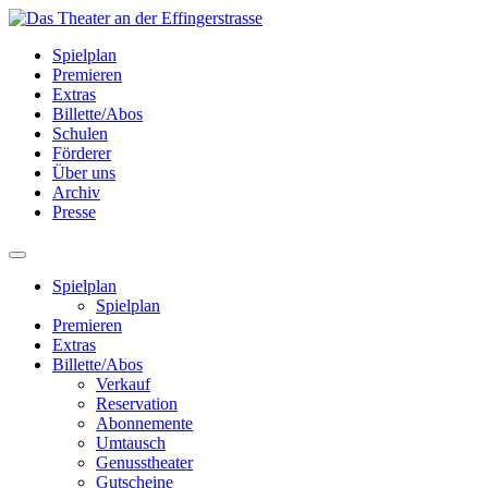
Spielplan
Premieren
Extras
Billette/Abos
Schulen
Förderer
Über uns
Archiv
Presse
Spielplan
Spielplan
Premieren
Extras
Billette/Abos
Verkauf
Reservation
Abonnemente
Umtausch
Genusstheater
Gutscheine