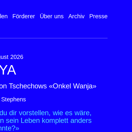
len
Förderer
Über uns
Archiv
Presse
gust 2026
YA
ton Tschechows «Onkel Wanja»
 Stephens
u dir vorstellen, wie es wäre,
 sein Leben komplett anders
nnte?»