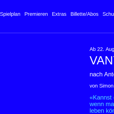
Spielplan
Premieren
Extras
Billette/Abos
Schu
Ab 22. Au
VAN
nach An
von Simon
«Kannst d
wenn man
leben kö