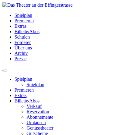
Spielplan
Premieren
Extras
Billette/Abos
Schulen
Förderer
Über uns
Archiv
Presse
Spielplan
Spielplan
Premieren
Extras
Billette/Abos
Verkauf
Reservation
Abonnemente
Umtausch
Genusstheater
Gutscheine