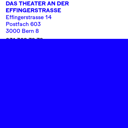
DAS THEATER AN DER
EFFINGERSTRASSE
Effingerstrasse 14
Postfach 603
3000 Bern 8
031 382 72 72
info@theatereffinger.ch
Newsletter
Newsletter abonnieren
Presse / Medien
Fotos, Logos
Rechtliches
Impressum
Datenschutz