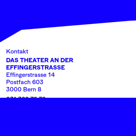
Kontakt
DAS THEATER AN DER
EFFINGERSTRASSE
Effingerstrasse 14
Postfach 603
3000 Bern 8
031 382 72 72
info@theatereffinger.ch
Newsletter
Newsletter abonnieren