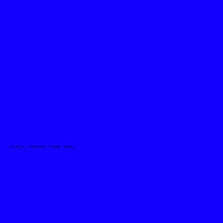
Kontakt
DAS THEATER AN DER
EFFINGERSTRASSE
Effingerstrasse 14
Postfach 603
3000 Bern 8
031 382 72 72
info@theatereffinger.ch
Newsletter
Newsletter abonnieren