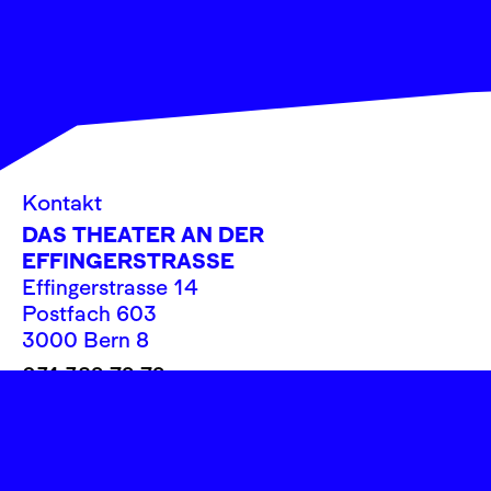
Kontakt
DAS THEATER AN DER
EFFINGERSTRASSE
Effingerstrasse 14
Postfach 603
3000 Bern 8
031 382 72 72
info@theatereffinger.ch
Newsletter