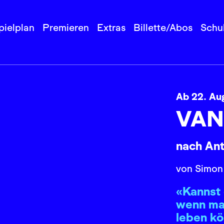
pielplan
Premieren
Extras
Billette/Abos
Schu
Ab 22. Au
VAN
nach An
von Simon
«Kannst 
wenn ma
leben k