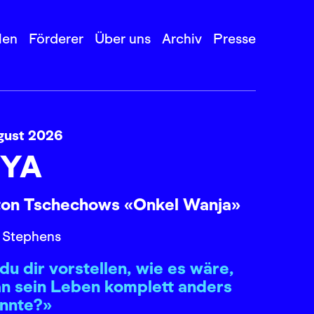
len
Förderer
Über uns
Archiv
Presse
gust 2026
YA
ton Tschechows «Onkel Wanja»
 Stephens
du dir vorstellen, wie es wäre,
n sein Leben komplett anders
önnte?»