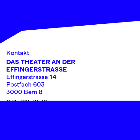
Kontakt
DAS THEATER AN DER
EFFINGERSTRASSE
Effingerstrasse 14
Postfach 603
3000 Bern 8
031 382 72 72
info@theatereffinger.ch
Newsletter
Newsletter abonnieren