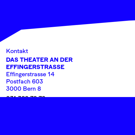
Kontakt
DAS THEATER AN DER
EFFINGERSTRASSE
Effingerstrasse 14
Postfach 603
3000 Bern 8
031 382 72 72
info@theatereffinger.ch
Newsletter
Newsletter abonnieren