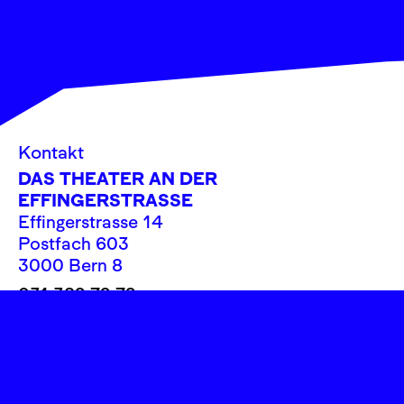
Kontakt
DAS THEATER AN DER
EFFINGERSTRASSE
Effingerstrasse 14
Postfach 603
3000 Bern 8
031 382 72 72
info@theatereffinger.ch
Newsletter
Newsletter abonnieren