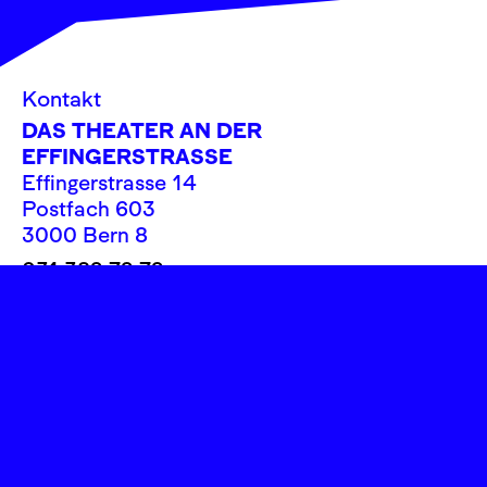
Kontakt
DAS THEATER AN DER
EFFINGERSTRASSE
Effingerstrasse 14
Postfach 603
3000 Bern 8
031 382 72 72
info@theatereffinger.ch
Newsletter
Newsletter abonnieren
Presse / Medien
Fotos, Logos