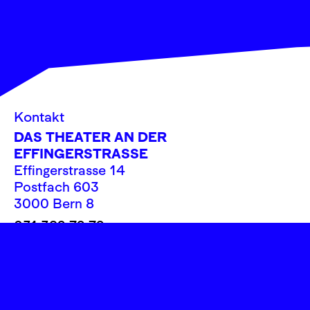
Kontakt
DAS THEATER AN DER
EFFINGERSTRASSE
Effingerstrasse 14
Postfach 603
3000 Bern 8
031 382 72 72
info@theatereffinger.ch
Newsletter
Newsletter abonnieren