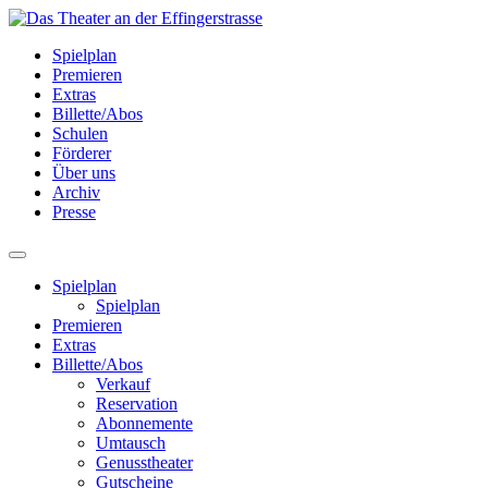
Spielplan
Premieren
Extras
Billette/Abos
Schulen
Förderer
Über uns
Archiv
Presse
Spielplan
Spielplan
Premieren
Extras
Billette/Abos
Verkauf
Reservation
Abonnemente
Umtausch
Genusstheater
Gutscheine