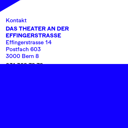
Kontakt
DAS THEATER AN DER
EFFINGERSTRASSE
Effingerstrasse 14
Postfach 603
3000 Bern 8
031 382 72 72
info@theatereffinger.ch
Newsletter
Newsletter abonnieren
Presse / Medien
Fotos, Logos
Rechtliches