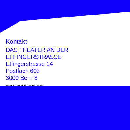
Kontakt
DAS THEATER AN DER
EFFINGERSTRASSE
Effingerstrasse 14
Postfach 603
3000 Bern 8
031 382 72 72
info@theatereffinger.ch
Newsletter
Newsletter abonnieren