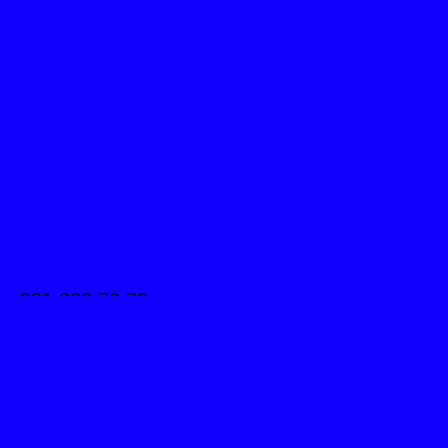
Kontakt
DAS THEATER AN DER
EFFINGERSTRASSE
Effingerstrasse 14
Postfach 603
3000 Bern 8
031 382 72 72
info@theatereffinger.ch
Newsletter
Newsletter abonnieren