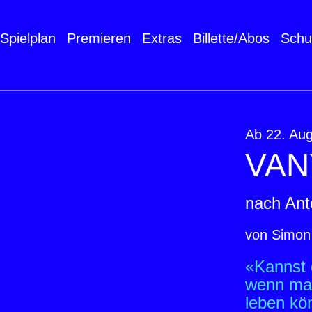
Spielplan
Premieren
Extras
Billette/Abos
Schu
Ab 22. Au
VAN
nach An
von Simon
«Kannst d
wenn man
leben kö