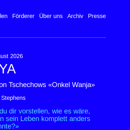
len
Förderer
Über uns
Archiv
Presse
gust 2026
YA
ton Tschechows «Onkel Wanja»
 Stephens
u dir vorstellen, wie es wäre,
 sein Leben komplett anders
nnte?»