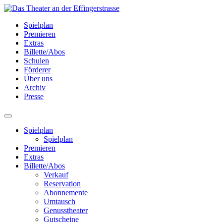
Spielplan
Premieren
Extras
Billette/Abos
Schulen
Förderer
Über uns
Archiv
Presse
Spielplan
Spielplan
Premieren
Extras
Billette/Abos
Verkauf
Reservation
Abonnemente
Umtausch
Genusstheater
Gutscheine