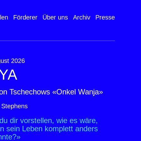
len
Förderer
Über uns
Archiv
Presse
gust 2026
YA
ton Tschechows «Onkel Wanja»
 Stephens
u dir vorstellen, wie es wäre,
 sein Leben komplett anders
nnte?»