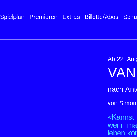
Spielplan
Premieren
Extras
Billette/Abos
Schu
Ab 22. Au
VAN
nach An
von Simon
«Kannst d
wenn man
leben kö