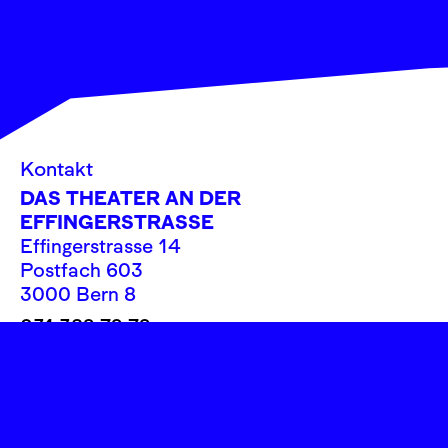
Kontakt
DAS THEATER AN DER
EFFINGERSTRASSE
Effingerstrasse 14
Postfach 603
3000 Bern 8
031 382 72 72
info@theatereffinger.ch
Newsletter
Newsletter abonnieren