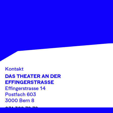
Kontakt
DAS THEATER AN DER
EFFINGERSTRASSE
Effingerstrasse 14
Postfach 603
3000 Bern 8
031 382 72 72