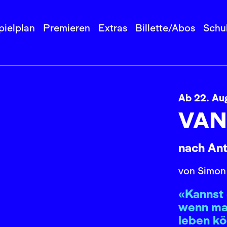
pielplan
Premieren
Extras
Billette/Abos
Schu
Ab 22. Au
VAN
nach An
von Simon
«Kannst 
wenn ma
leben k