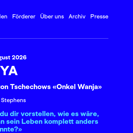
len
Förderer
Über uns
Archiv
Presse
gust 2026
YA
ton Tschechows «Onkel Wanja»
 Stephens
du dir vorstellen, wie es wäre,
n sein Leben komplett anders
önnte?»