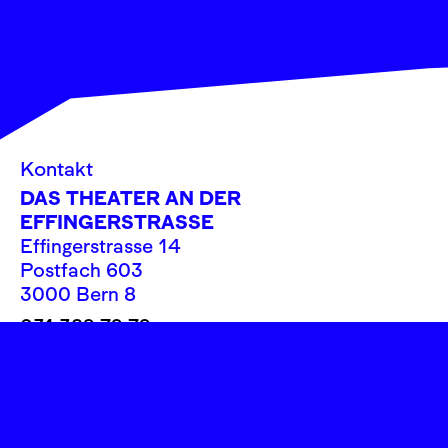
Kontakt
DAS THEATER AN DER
EFFINGERSTRASSE
Effingerstrasse 14
Postfach 603
3000 Bern 8
031 382 72 72
info@theatereffinger.ch
Newsletter
Newsletter abonnieren