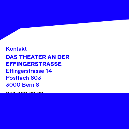
Kontakt
DAS THEATER AN DER
EFFINGERSTRASSE
Effingerstrasse 14
Postfach 603
3000 Bern 8
031 382 72 72
info@theatereffinger.ch
Newsletter
Newsletter abonnieren