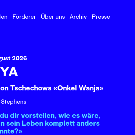
len
Förderer
Über uns
Archiv
Presse
gust 2026
YA
ton Tschechows «Onkel Wanja»
 Stephens
du dir vorstellen, wie es wäre,
n sein Leben komplett anders
önnte?»