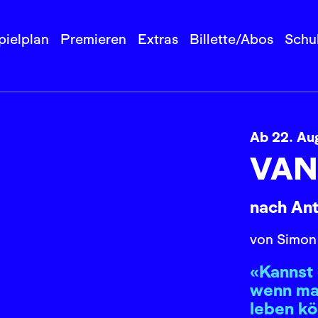
pielplan
Premieren
Extras
Billette/Abos
Schu
Ab 22. Au
VAN
nach An
von Simon
«Kannst 
wenn ma
leben k