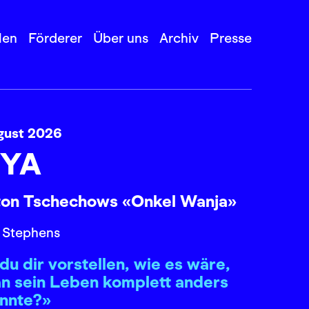
len
Förderer
Über uns
Archiv
Presse
gust 2026
YA
ton Tschechows «Onkel Wanja»
 Stephens
du dir vorstellen, wie es wäre,
n sein Leben komplett anders
önnte?»