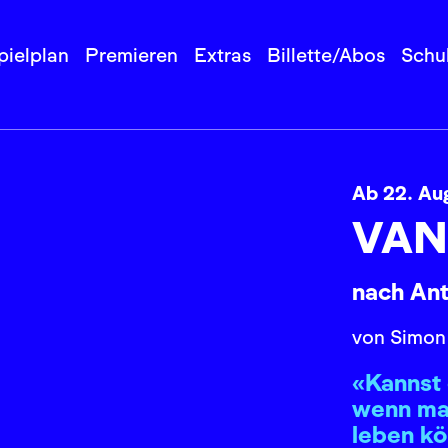
pielplan
Premieren
Extras
Billette/Abos
Schu
Ab 22. Au
VAN
nach An
von Simon
«Kannst 
wenn ma
leben k