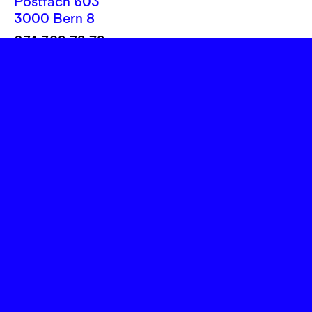
Postfach 603
3000 Bern 8
031 382 72 72
info@theatereffinger.ch
Newsletter
Newsletter abonnieren
Presse / Medien
Fotos, Logos
Rechtliches
Impressum
Datenschutz