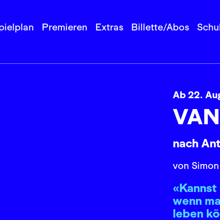
pielplan
Premieren
Extras
Billette/Abos
Schu
Ab 22. Au
VAN
nach An
von Simon
«Kannst 
wenn ma
leben k