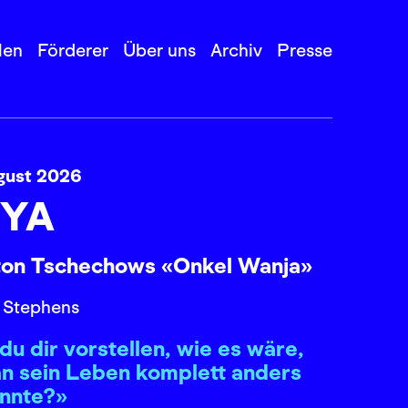
len
Förderer
Über uns
Archiv
Presse
gust 2026
YA
ton Tschechows «Onkel Wanja»
 Stephens
du dir vorstellen, wie es wäre,
n sein Leben komplett anders
önnte?»